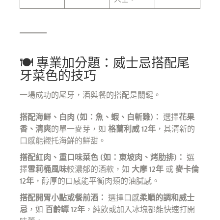
🍽️ 專業加分題：威士忌搭配尾
牙菜色的技巧
一場成功的尾牙，酒與餐的搭配是關鍵。
搭配海鮮、白肉 (如：魚、蝦、白斬雞)：
選擇
花果
香、清爽
的單一麥芽，如
格蘭利威 12年
，其清新的
口感能襯托海鮮的鮮甜。
搭配紅肉、重口味菜色 (如：東坡肉、烤肋排)：
選
擇
雪莉桶風味
較濃郁的酒款，如
大摩 12年
或
麥卡倫
12年
，醇厚的口感能平衡肉類的油膩感。
搭配開胃小點或餐前酒：
選擇口感
柔順的調和威士
忌
，如
百齡罈 12年
，純飲或加入冰塊都能快速打開