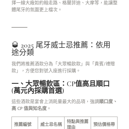
擇一線大廠如約翰走路、格蘭菲迪、大摩等，能讓整
體尾牙的氛圍更上檔次。
🥃 2025 尾牙威士忌推薦：依用
途分類
我們將推薦酒款分為「大眾暢飲款」與「貴賓/禮贈
款」，方便您對號入座進行採購。
一、大眾暢飲區：CP值高且順口
(萬元內採購首選)
這些酒款是宴會上消耗量最大的品項，強調
順口度、
高 CP 值與知名度
。
特點與推薦
推薦編號
威士忌名稱
預估價格帶
理由