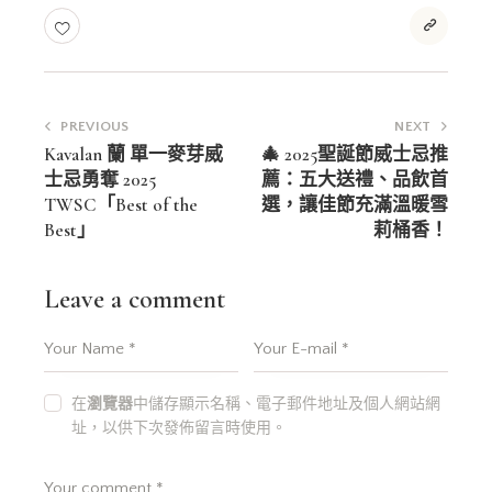
文
PREVIOUS
NEXT
章
Kavalan 蘭 單一麥芽威
🎄 2025聖誕節威士忌推
士忌勇奪 2025
薦：五大送禮、品飲首
導
TWSC「Best of the
選，讓佳節充滿溫暖雪
覽
Best」
莉桶香！
Leave a comment
在
瀏覽器
中儲存顯示名稱、電子郵件地址及個人網站網
址，以供下次發佈留言時使用。