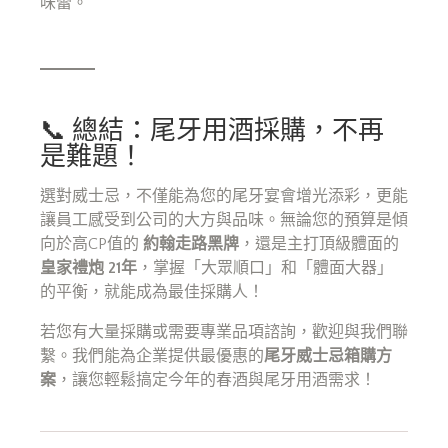
味蕾。
📞 總結：尾牙用酒採購，不再
是難題！
選對威士忌，不僅能為您的尾牙宴會增光添彩，更能
讓員工感受到公司的大方與品味。無論您的預算是傾
向於高CP值的
約翰走路黑牌
，還是主打頂級體面的
皇家禮炮 21年
，掌握「大眾順口」和「體面大器」
的平衡，就能成為最佳採購人！
若您有大量採購或需要專業品項諮詢，歡迎與我們聯
繫。我們能為企業提供最優惠的
尾牙威士忌箱購方
案
，讓您輕鬆搞定今年的春酒與尾牙用酒需求！