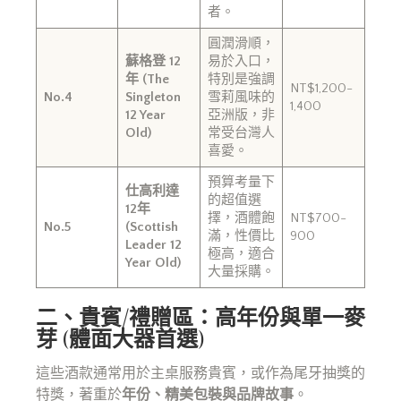
者。
圓潤滑順，
蘇格登 12
易於入口，
年 (The
特別是強調
NT$1,200-
No.4
Singleton
雪莉風味的
1,400
12 Year
亞洲版，非
Old)
常受台灣人
喜愛。
預算考量下
仕高利達
的超值選
12年
擇，酒體飽
NT$700-
No.5
(Scottish
滿，性價比
900
Leader 12
極高，適合
Year Old)
大量採購。
二、貴賓/禮贈區：高年份與單一麥
芽 (體面大器首選)
這些酒款通常用於主桌服務貴賓，或作為尾牙抽獎的
特獎，著重於
年份、精美包裝與品牌故事
。