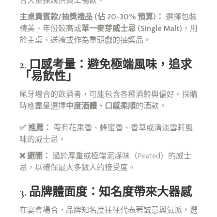
合大量採購供員工暢飲。
主桌貴賓款/抽獎禮品 (佔 20-30% 預算)：
選擇包裝
精美、年份較高或
單一麥芽威士忌 (Single Malt)
，用
於主桌、送禮或作為重頭戲的抽獎品。
2. 口感考量：避免極端風味，追求
「易飲性」
尾牙場合的飲酒者，可能包含各種酒齡與偏好。採購
時應盡量選擇
中度酒體、口感柔順
的酒款。
✅ 推薦：
帶有花果香、蜂蜜香、香草或清淡雪莉風
味的威士忌。
❌ 避開：
過於厚重或極端泥煤味（Peated）的威士
忌，以確保最大多數人的接受度。
3. 品牌體面度：知名度帶來大器感
在宴會場合，品牌知名度往往代表著誠意與氣派。選