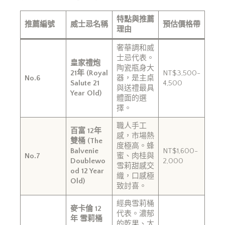
特點與推薦
推薦編號
威士忌名稱
預估價格帶
理由
奢華調和威
士忌代表。
皇家禮炮
陶瓷瓶身大
21年 (Royal
NT$3,500-
No.6
器，是主桌
Salute 21
4,500
與送禮最具
Year Old)
體面的選
擇。
職人手工
百富 12年
感，市場熱
雙桶 (The
度極高。蜂
Balvenie
NT$1,600-
No.7
蜜、肉桂與
Doublewo
2,000
雪莉甜感交
od 12 Year
織，口感極
Old)
致討喜。
經典雪莉桶
麥卡倫 12
代表。濃郁
年 雪莉桶
的乾果、太