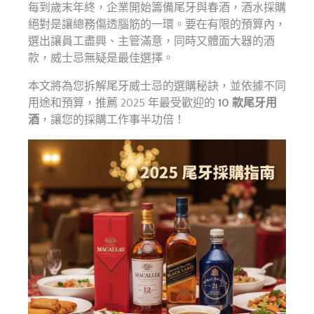
每到歲末年終，企業開始籌備尾牙與春酒，酒水採購
絕對是讓總務傷透腦筋的一環。要在有限的預算內，
選出讓員工盡興、主管滿意，同時又體面大器的酒
款，威士忌無疑是最佳選擇。
本文將為您拆解尾牙威士忌的選購秘訣，並依據不同
用途和預算，推薦 2025 年最受歡迎的
10 款尾牙用
酒
，讓您的採購工作事半功倍！