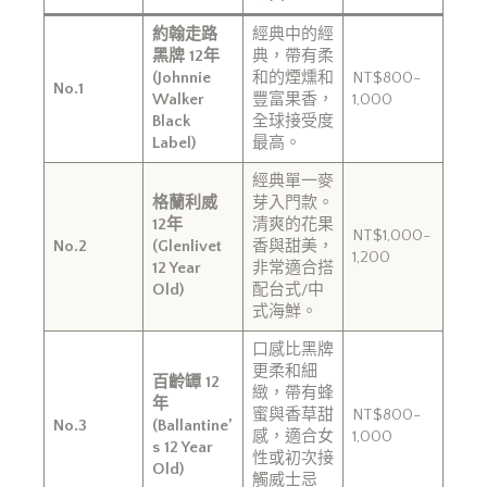
約翰走路
經典中的經
黑牌 12年
典，帶有柔
(Johnnie
和的煙燻和
NT$800-
No.1
Walker
豐富果香，
1,000
Black
全球接受度
Label)
最高。
經典單一麥
格蘭利威
芽入門款。
12年
清爽的花果
NT$1,000-
No.2
(Glenlivet
香與甜美，
1,200
12 Year
非常適合搭
Old)
配台式/中
式海鮮。
口感比黑牌
更柔和細
百齡罈 12
緻，帶有蜂
年
蜜與香草甜
NT$800-
No.3
(Ballantine’
感，適合女
1,000
s 12 Year
性或初次接
Old)
觸威士忌