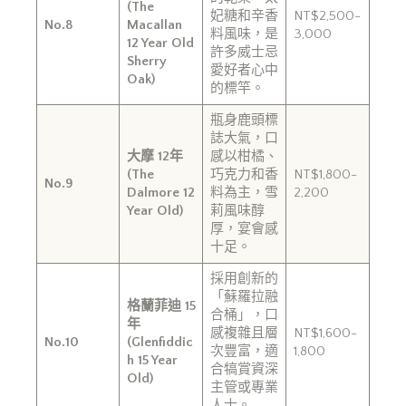
(The
妃糖和辛香
NT$2,500-
No.8
Macallan
料風味，是
3,000
12 Year Old
許多威士忌
Sherry
愛好者心中
Oak)
的標竿。
瓶身鹿頭標
誌大氣，口
大摩 12年
感以柑橘、
(The
巧克力和香
NT$1,800-
No.9
Dalmore 12
料為主，雪
2,200
Year Old)
莉風味醇
厚，宴會感
十足。
採用創新的
「蘇羅拉融
格蘭菲迪 15
合桶」，口
年
感複雜且層
NT$1,600-
No.10
(Glenfiddic
次豐富，適
1,800
h 15 Year
合犒賞資深
Old)
主管或專業
人士。