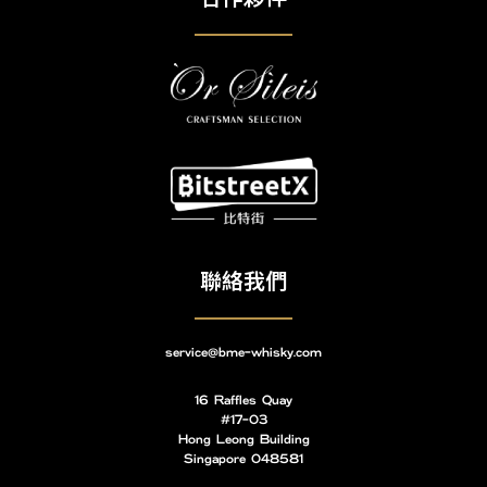
聯絡我們
service@bme-whisky.com
16 Raffles Quay
#17-03
Hong Leong Building
Singapore 048581