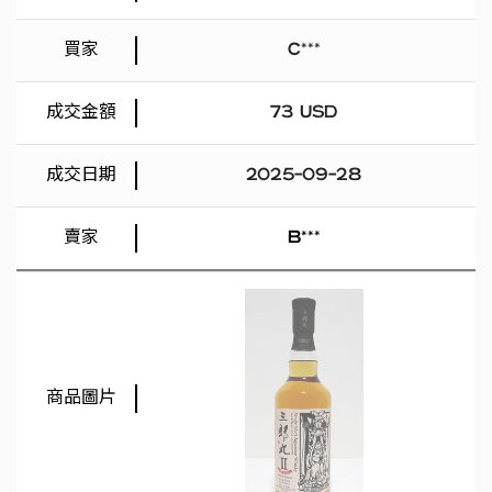
C***
73 USD
2025-09-28
B***