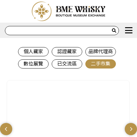
排序
重置
搜尋賣家
重置
個人藏家
認證藏家
品牌代理商
數位展覽
已交流區
二手市集
運送方式
重置
售價
重置
最小
最大
品牌
重置