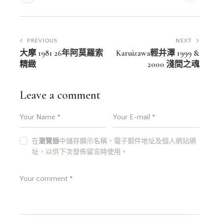
文
PREVIOUS
NEXT
章
大摩 1981 26年阿莫羅索
Karuizawa輕井澤 1999 &
精緻
2000 淺間之魂
導
覽
Leave a comment
在
瀏覽器
中儲存顯示名稱、電子郵件地址及個人網站網
址，以供下次發佈留言時使用。