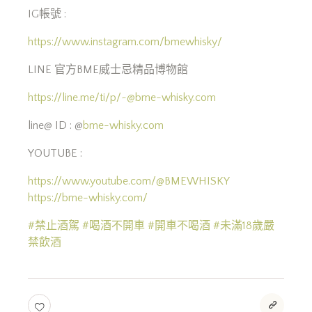
IG帳號 :
https://www.instagram.com/bmewhisky/
LINE 官方BME威士忌精品博物館
https://line.me/ti/p/
~@bme-whisky.com
line@ ID : @
bme-whisky.com
YOUTUBE :
https://www.youtube.com/@BMEWHISKY
https://bme-whisky.com/
#禁止酒駕
#喝酒不開車
#開車不喝酒
#未滿18歲嚴
禁飲酒