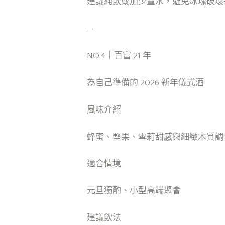
建議純飲或加少量水，避免冰塊破壞
—
NO.4｜百富 21 年
為自己準備的 2026 新年儀式酒
風味介紹
蜂蜜、堅果、雪莉甜感與細緻木質調
適合情境
元旦獨酌、小型高端聚會
建議飲法