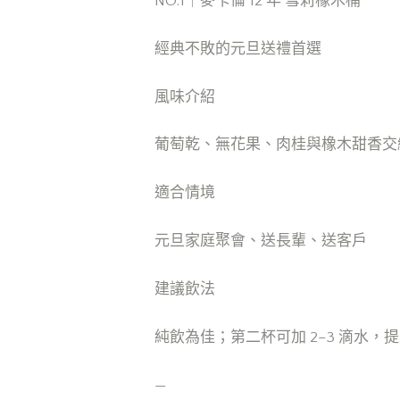
NO.1｜麥卡倫 12 年 雪莉橡木桶
經典不敗的元旦送禮首選
風味介紹
葡萄乾、無花果、肉桂與橡木甜香交
適合情境
元旦家庭聚會、送長輩、送客戶
建議飲法
純飲為佳；第二杯可加 2–3 滴水，
—