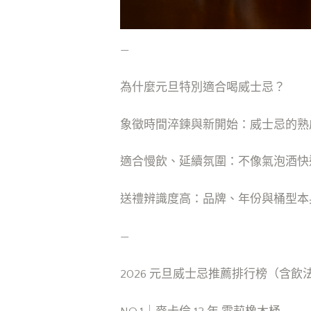
—
為什麼元旦特別適合喝威士忌？
象徵時間淬鍊與新開始：威士忌的熟
適合慢飲、延續氛圍：不像氣泡酒快
送禮辨識度高：品牌、年份與桶型本
—
2026 元旦威士忌推薦排行榜（含飲