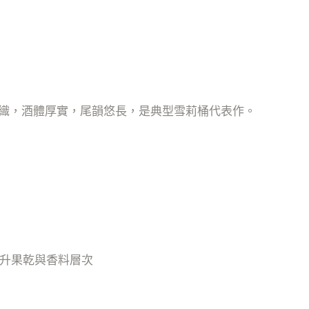
織，酒體厚實，尾韻悠長，是典型雪莉桶代表作。
提升果乾與香料層次