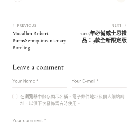
文
PREVIOUS
NEXT
章
Macallan Robert
2025年必備威士忌禮
BurnsSemiquincentenary
品：9款全新限定版
導
Bottling
覽
Leave a comment
在
瀏覽器
中儲存顯示名稱、電子郵件地址及個人網站網
址，以供下次發佈留言時使用。