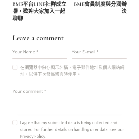
章
BME平台LINE社群成立
BME會員制度與分潤辦
囉，歡迎大家加入一起
法
導
聊聊
覽
Leave a comment
在
瀏覽器
中儲存顯示名稱、電子郵件地址及個人網站網
址，以供下次發佈留言時使用。
I agree that my submitted data is being collected and
stored. For further details on handling user data, see our
Privacy Policy
.