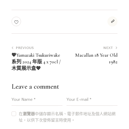
文
PREVIOUS
NEXT
章
💖Yamazaki Tsukuriwake
Macallan 18 Year Old
系列 2024 年版 4 x 70cl /
1982
導
木質展示盒💖
覽
Leave a comment
在
瀏覽器
中儲存顯示名稱、電子郵件地址及個人網站網
址，以供下次發佈留言時使用。