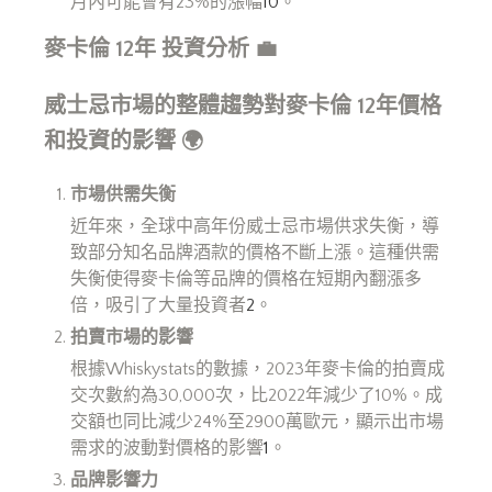
月內可能會有23%的漲幅
10
。
麥卡倫 12
年
投資分析
💼
威士忌市場的整體趨勢對麥卡倫 12
年價格
和投資的影響
🌍
市場供需失衡
近年來，全球中高年份威士忌市場供求失衡，導
致部分知名品牌酒款的價格不斷上漲。這種供需
失衡使得麥卡倫等品牌的價格在短期內翻漲多
倍，吸引了大量投資者
2
。
拍賣市場的影響
根據Whiskystats的數據，2023年麥卡倫的拍賣成
交次數約為30,000次，比2022年減少了10%。成
交額也同比減少24%至2900萬歐元，顯示出市場
需求的波動對價格的影響
1
。
品牌影響力