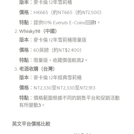
版本
：麥卡倫 12年雪莉桶
價格
：HK665（約NT665（約
NT
2,500）
特點
：提供10% Everuts E-Coins回饋
1
。
Whisky98
（中國）
版本
：麥卡倫 12年雪莉桶限量版
價格
：60英鎊（約NT$2,400）
特點
：限量版，收藏價值較高
2
。
老酒收購（台灣）
版本
：麥卡倫 12年經典雪莉桶
價格
：NT2,330至NT2,330至
NT
2,913
特點
：價格範圍根據不同的銷售平台和促銷活動
有所變動
3
。
英文平台價格比較