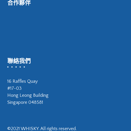
合作夥伴
聯絡我們
16 Raffles Quay
#17-03
Hong Leong Building
Singapore 048581
©2021 WHISKY. All rights reserved.