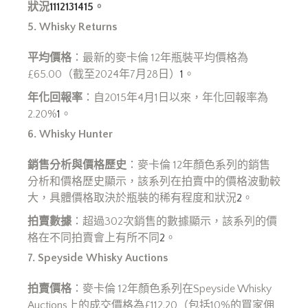
狀況
11
12
13
14
15
。
5. Whisky Returns
平均價格
：最新的麥卡倫 12年瓶裝平均價格為
£65.00（截至2024年7月28日）
1
。
年化回報率
：自2015年4月1日以來，年化回報率為
2.20%
1
。
6. Whisky Hunter
銷售分析與價格歷史
：麥卡倫 12年顏色系列的銷售
分析和價格歷史顯示，該系列在拍賣中的價格波動較
大，具體價格取決於瓶裝的稀有程度和狀況
2
。
拍賣數據
：超過302次銷售的數據顯示，該系列的價
格在不同拍賣會上有所不同
2
。
7. Speyside Whisky Auctions
拍賣價格
：麥卡倫 12年顏色系列在Speyside Whisky
Auctions上的成交價格為£112.20（包括10%的買家佣