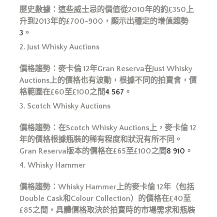
歷史數據：這些威士忌的價值從2010
年的約£350
上
升到2013
年的£700-900
，顯示出穩定的增值趨勢
3
。
2. Just Whisky Auctions
價格趨勢：麥卡倫 12
年Gran Reserva
在Just Whisky
Auctions
上的價格也有波動，根據不同的拍賣會，價
格範圍在£60
至£100
之間
4
5
6
7
。
3. Scotch Whisky Auctions
價格趨勢：在Scotch Whisky Auctions
上，麥卡倫 12
年的價格根據瓶裝的稀有程度和狀況有所不同。
Gran Reserva
版本的價格在£65
至£100
之間
8
9
10
。
4. Whisky Hammer
價格趨勢：Whisky Hammer
上的麥卡倫 12
年（包括
Double Cask
和Colour Collection
）的價格在£40
至
£85
之間，具體價格取決於拍賣時的市場需求和瓶裝