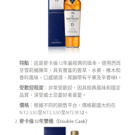
特點
：這是麥卡倫 12年最經典的版本，使用西班
牙雪莉桶陳年，具有豐富的香草、水果、橡木和
香料風味，口感順滑，尾韻帶有干果及辛香味
1
。
受歡迎程度
：非常受歡迎，因其經典風味和穩定
品質，深受威士忌愛好者喜愛。
價格
：根據不同的銷售平台，價格範圍大約在
NT2,330至NT2,330至
NT
2,913
2
。
麥卡倫 12
年雙桶（Double Cask
）