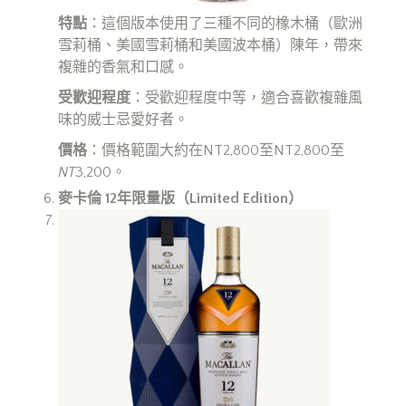
特點
：這個版本使用了三種不同的橡木桶（歐洲
雪莉桶、美國雪莉桶和美國波本桶）陳年，帶來
複雜的香氣和口感。
受歡迎程度
：受歡迎程度中等，適合喜歡複雜風
味的威士忌愛好者。
價格
：價格範圍大約在NT2,800至NT2,800至
NT
3,200。
麥卡倫 12
年限量版（Limited Edition
）