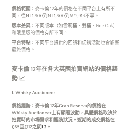
價格範圍
：麥卡倫 12年的價格在不同平台上有所不
同，從NT1,800到NT1,800到
NT
2,913不等。
版本差異
：不同版本（如雪莉桶、雙桶、Fine Oak）
和限量版的價格有所不同。
平台特點
：不同平台提供的回饋和促銷活動也會影響
最終價格。
麥卡倫 12
年在各大英國拍賣網站的價格趨
勢
📈
1. Whisky Auctioneer
價格趨勢：麥卡倫 12
年Gran Reserva
的價格在
Whisky Auctioneer
上有顯著波動，具體價格取決於
拍賣時的市場需求和瓶裝狀況。近期的成交價格在
£65
至£112
之間
1
2
。