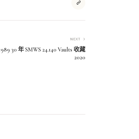
NEXT
 30 年 SMWS 24.140 Vaults 收藏
2020