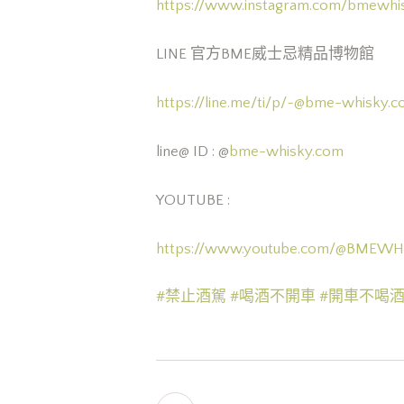
https://www.instagram.com/bmewhi
LINE 官方BME威士忌精品博物館
https://line.me/ti/p/
~@bme-whisky.c
line@ ID : @
bme-whisky.com
YOUTUBE :
https://www.youtube.com/@BMEWH
#禁止酒駕
#喝酒不開車
#開車不喝