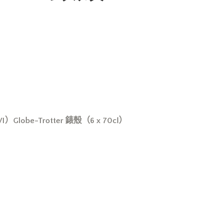
）Globe-Trotter 錶殼（6 x 70cl）