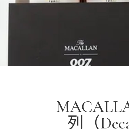
MACALLA
列（Decad