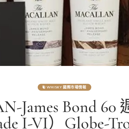
WHISKY 國際市場情報
N-James Bond 
e I-VI）Globe-Tr