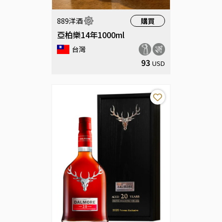
評價
重置
889洋酒
購買
亞柏樂14年1000ml
台灣
搜尋
93
USD
重置所有條件