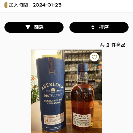
加入時間：
2024-01-23
品牌
重置
篩選
排序
搜尋品牌
共
2
件商品
產地
重置
搜尋產地
酒瓶現在位置
重置
搜尋酒瓶現在位置
年份
重置
最小
最大