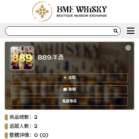
排序
重置
搜尋賣家
重置
889洋酒
購買方式
重置
追蹤
全部
聊聊
運送方式
重置
蒐藏專區
全部
商品總數：
2
追蹤人數：
2
售價
重置
最小
最大
整體評價：
0 (0)