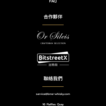
FAQ
合作夥伴
聯絡我們
service@bme-whisky.com
16 Raffles Quay